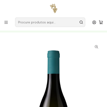
Entregas grátis
para encomendas a partir de
59€ (Portugal
Continental)
Início
Produtores
Vinho Verde
Encostas de Melgaço (Quinta da Pigarra)
Encostas de Melgaço Alvarinho 2020 Vinho Verde Branco
75cl