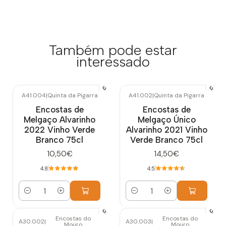
Também pode estar
interessado
A41.004
|
Quinta da Pigarra
A41.002
|
Quinta da Pigarra
Encostas de
Encostas de
Melgaço Alvarinho
Melgaço Único
2022 Vinho Verde
Alvarinho 2021 Vinho
Branco 75cl
Verde Branco 75cl
10,50€
14,50€
4.8
4.5
Quantidade
Quantidade
Encostas do
Encostas do
A30.002
|
A30.003
|
Mouro
Mouro
Esgotado
Esgotado