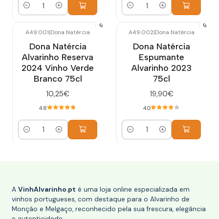
Quantidade
Quantidade
A49.001
|
Dona Natércia
A49.002
|
Dona Natércia
Dona Natércia
Dona Natércia
Alvarinho Reserva
Espumante
2024 Vinho Verde
Alvarinho 2023
Branco 75cl
75cl
10,25€
19,90€
4.8
4.0
Quantidade
Quantidade
A
VinhAlvarinho.pt
é uma loja online especializada em
vinhos portugueses, com destaque para o Alvarinho de
Monção e Melgaço, reconhecido pela sua frescura, elegância
e autenticidade.