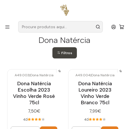
Entregas grátis
para encomendas a partir de
59€ (Portugal
Continental)
Início
Produtores
Vinho Verde
Dona Natércia
Dona Natércia
Filtros
A49.003
|
Dona Natércia
A49.004
|
Dona Natércia
Dona Natércia
Dona Natércia
Escolha 2023
Loureiro 2023
Vinho Verde Rosé
Vinho Verde
75cl
Branco 75cl
7,50€
7,99€
4.0
4.0