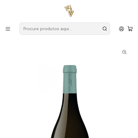
Entregas grátis
para encomendas a partir de
59€ (Portugal
Continental)
Início
Produtores
Vinho Verde
Dona Natércia
Dona Natércia Loureiro 2023 Vinho Verde Branco 75cl