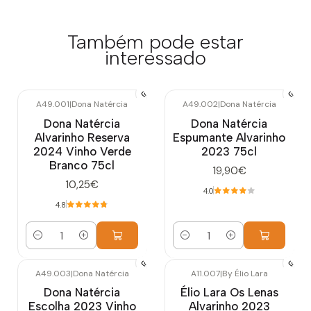
Também pode estar
interessado
A49.001
|
Dona Natércia
A49.002
|
Dona Natércia
Dona Natércia
Dona Natércia
Alvarinho Reserva
Espumante Alvarinho
2024 Vinho Verde
2023 75cl
Branco 75cl
19,90€
10,25€
4.0
4.8
Quantidade
Quantidade
A49.003
|
Dona Natércia
A11.007
|
By Élio Lara
Esgotado
Dona Natércia
Élio Lara Os Lenas
Escolha 2023 Vinho
Alvarinho 2023