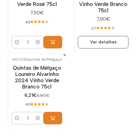
Verde Rosé 75cl
Vinho Verde Branco
75cl
7,50€
7,90€
4.0
3.7
Ver detalhes
Quantidade
A10.013
|
Quintas de Melgaço
-10%
DESCONTO
Quintas de Melgaço
Loureiro Alvarinho
2024 Vinho Verde
Branco 75cl
6,21€
6,90€
4.0
Quantidade