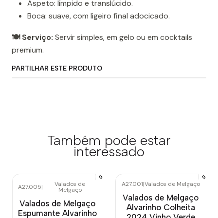
Aspeto: límpido e translúcido.
Boca: suave, com ligeiro final adocicado.
🍽️ Serviço:
Servir simples, em gelo ou em cocktails
premium.
PARTILHAR ESTE PRODUTO
Também pode estar
interessado
Valados de
A27.001
|
Valados de Melgaço
A27.005
|
Melgaço
Valados de Melgaço
Valados de Melgaço
Alvarinho Colheita
Espumante Alvarinho
2024 Vinho Verde