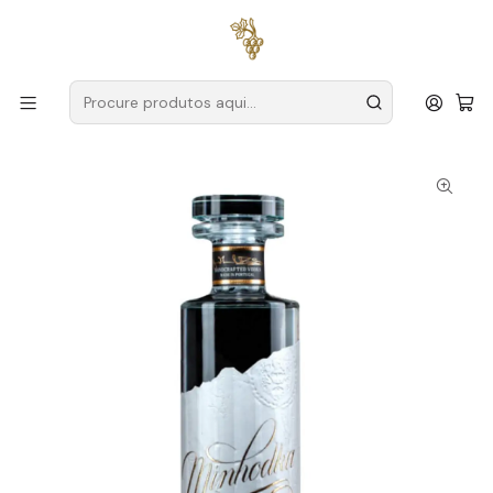
Entregas grátis
para encomendas a partir de
59€ (Portugal
Continental)
Início
Destilados Alvarinho
Vodka
Minhodka Vodka Premium de Alvarinho 70cl