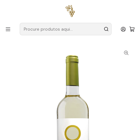
Entregas grátis
para encomendas a partir de
59€ (Portugal
Continental)
Início
Produtores
Algarve
João Clara
João Clara Às Claras 2024 Algarve Branco 75cl