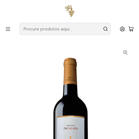
Entregas grátis
para encomendas a partir de
59€ (Portugal
Continental)
Início
Produtores
Alentejo
Herdade da Calada
Herdade da Calada Touriga Franca 2016 Alentejo Tinto 75cl