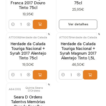
Franca 2017 Douro
75cl
Tinto 75cl
25,95€
19,95€
Ver detalhes
Quantidade
A77.006
|
Herdade da Calada
A77.007
|
Herdade da Calada
Herdade da Calada
Herdade da Calada
Touriga Nacional +
Touriga Nacional +
Syrah 2017 Alentejo
Syrah Magnum 2017
Tinto 75cl
Alentejo Tinto 1,5L
19,50€
46,50€
Quantidade
Quantidade
Quinta Seara
A64.010
|
D'Ordens
Seara D Ordens
Talentvs Memórias