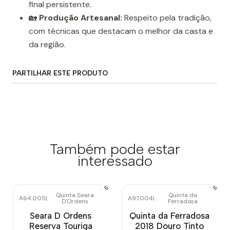
final persistente.
🏡
Produção Artesanal:
Respeito pela tradição,
com técnicas que destacam o melhor da casta e
da região.
PARTILHAR ESTE PRODUTO
Também pode estar
interessado
Quinta Seara
Quinta da
A64.005
|
A97.004
|
D'Ordens
Ferradosa
Esgotado
Seara D Ordens
Quinta da Ferradosa
Reserva Touriga
2018 Douro Tinto