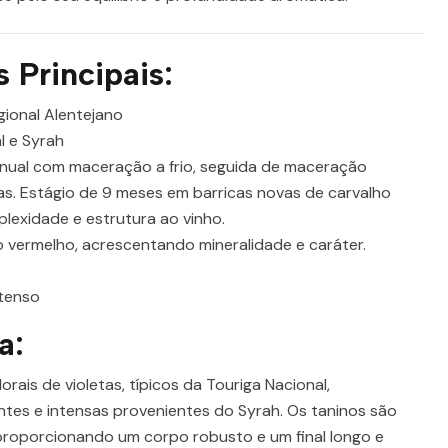
s Principais:
ional Alentejano
l e Syrah
ual com maceração a frio, seguida de maceração
as. Estágio de 9 meses em barricas novas de carvalho
lexidade e estrutura ao vinho.
vermelho, acrescentando mineralidade e caráter.
tenso
a:
orais de violetas, típicos da Touriga Nacional,
es e intensas provenientes do Syrah. Os taninos são
roporcionando um corpo robusto e um final longo e