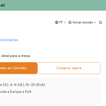
al)
 Calada Touriga
PT
Iniciar sessão
Syrah 2017 Alentejo
s
Contactos
 ideal para a mesa.
onar ao Carrinho
Comprar agora
T e ES), 4–9 (UE), 15–20 (EUA)
toda a Europa e EUA