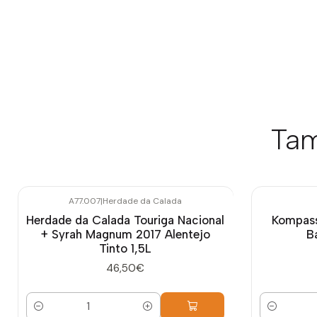
Tam
A77.007
|
Herdade da Calada
Herdade da Calada Touriga Nacional
Kompass
+ Syrah Magnum 2017 Alentejo
B
Tinto 1,5L
46,50€
Quantidade
Quantidade