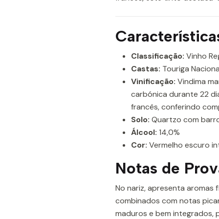
Característica
Classificação:
Vinho Reg
Castas:
Touriga Naciona
Vinificação:
Vindima man
carbónica durante 22 di
francês, conferindo comp
Solo:
Quartzo com barro 
Álcool:
14,0%
Cor:
Vermelho escuro in
Notas de Prov
No nariz, apresenta aromas fl
combinados com notas picant
maduros e bem integrados, p