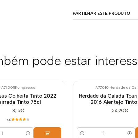
PARTILHAR ESTE PRODUTO
bém pode estar interes
A71.001
|
Kompassus
A77.010
|
Herdade da Ca
us Colheita Tinto 2022
Herdade da Calada Touri
airrada Tinto 75cl
2016 Alentejo Tinto
8,15€
34,20€
4.0
Quantidade