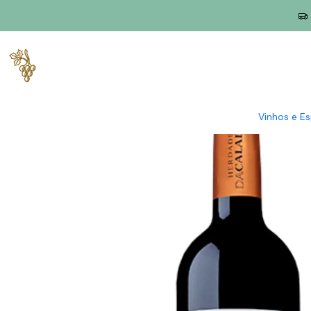
Início
Produtores
Alentejo
Herdade da Calada
Herdade da 
Vinhos e E