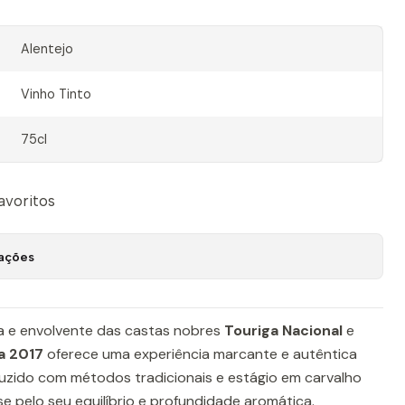
Alentejo
Vinho Tinto
75cl
favoritos
zações
 e envolvente das castas nobres
Touriga Nacional
e
a 2017
oferece uma experiência marcante e autêntica
duzido com métodos tradicionais e estágio em carvalho
se pelo seu equilíbrio e profundidade aromática.