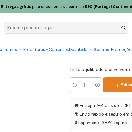
Calada Touriga Nacional + Syrah 2017 Alentejo Tinto 75cl
Entregas grátis
para encomendas a partir de
59€ (Portugal Continent
Herdade da
Nacional + 
Tinto 75cl
spumantes
Produtores
Conjuntos
Destilados
Gourmet
Promoçõe
|
Tinto equilibrado e envolvente,
Adici
Quantidade
🚚 Entrega: 1–4 dias úteis (P
🌍 Envio rápido e seguro em 
🔒 Pagamento 100% seguro