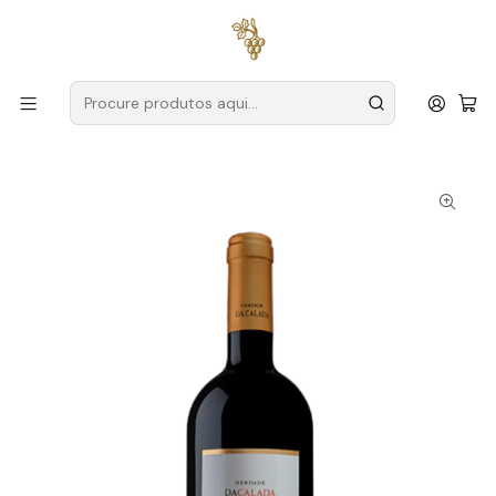
Entregas grátis
para encomendas a partir de
59€ (Portugal
Continental)
Início
Produtores
Alentejo
Herdade da Calada
Herdade da Calada Block No.3 Magnum 2016 Alentejo Tinto
1,5L