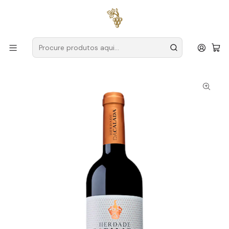
Entregas grátis
para encomendas a partir de
59€ (Portugal
Continental)
Início
Produtores
Alentejo
Herdade da Calada
Herdade da Calada Syrah 2018 Alentejo Tinto 75cl