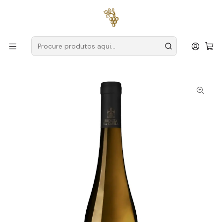
Entregas grátis
para encomendas a partir de
59€ (Portugal
Continental)
Início
Produtores
Vinho Verde
Encosta da Capela
Encosta da Capela Alvarinho Reserva Magnum 2023 Vinho
Verde Branco 1,5L