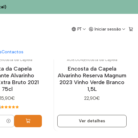
al)
PT
Iniciar sessão
s
Contactos
Encosta da Capela
A08.004
|
Encosta da Capela
Esgotado
ta da Capela
Encosta da Capela
nte Alvarinho
Alvarinho Reserva Magnum
xtra Bruto 2021
2023 Vinho Verde Branco
75cl
1,5L
15,90€
22,90€
0
Ver detalhes