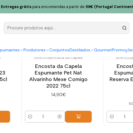
Entregas grátis
para encomendas a partir de
59€ (Portugal Continent
Encosta da Capela
spumantes
Produtores
Conjuntos
Destilados
Gourmet
Promoçõe
a
A08.003
|
Encosta da Capela
A08.002
|
a
Encosta da Capela
Encos
023
Espumante Pet Nat
Espuma
5cl
Alvarinho Mexe Comigo
Reserva E
2022 75cl
14,90€
5.
Quantidade
Quantidade