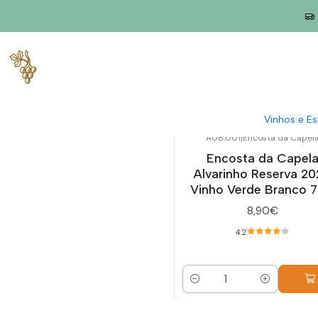
Início
Produtores
Vinho Verde
Encosta da Capela
Vinhos e E
A08.001
|
Encosta da Capel
Encosta da Capel
Alvarinho Reserva 2
Vinho Verde Branco 7
8,90€
4.2
Quantidade