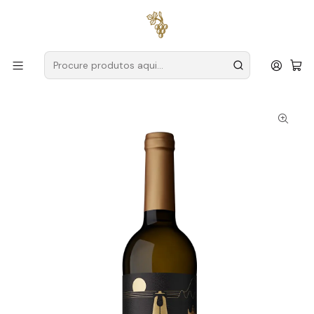
Entregas grátis
para encomendas a partir de
59€ (Portugal
Continental)
Início
Produtores
Vinho Verde
Dom Salvador
Dom Salvador Alvarinho 2025 Vinho Verde Branco 75cl