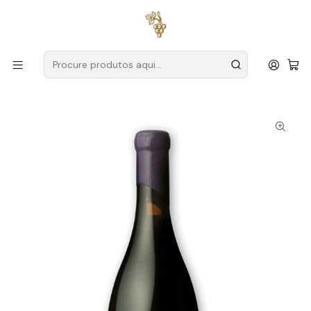
Entregas grátis
para encomendas a partir de
59€ (Portugal
Continental)
Início
Produtores
Douro
Cortes do Tua
Cortes do Tua Soulmate Grande Reserva 2020 Douro Tinto
75cl