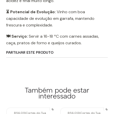
acidez e final muito longo.
⏳ Potencial de Evolução:
Vinho com boa
capacidade de evolução em garrafa, mantendo
frescura e complexidade.
🍽️ Serviço:
Servir a 16-18 ºC com carnes assadas,
caça, pratos de forno e queijos curados.
PARTILHAR ESTE PRODUTO
Também pode estar
interessado
B56.011
|
Cortes do Tua
B56.013
|
Cortes do Tua