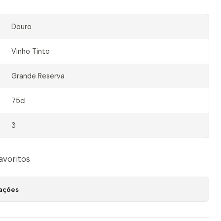
Douro
Vinho Tinto
Grande Reserva
75cl
3
favoritos
zações