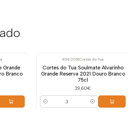
sado
ua
B56.008
|
Cortes do Tua
e Grande
Cortes do Tua Soulmate Alvarinho
ro Branco
Grande Reserva 2021 Douro Branco
75cl
29,60€
Quantidade