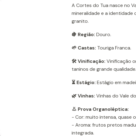
A Cortes do Tua nasce no Va
mineralidade e a identidade 
granito.
🍇 Região:
Douro.
🌱 Castas:
Touriga Franca.
🛠️ Vinificação:
Vinificação o
taninos de grande qualidade
⏳ Estágio:
Estágio em madeir
🌿 Vinhas:
Vinhas do Vale do 
👃 Prova Organoléptica:
- Cor: muito intensa, quase 
- Aroma: frutos pretos madur
integrada.