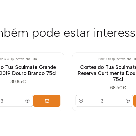
bém pode estar interes
B56.011
|
Cortes do Tua
B56.010
|
Cortes do T
do Tua Soulmate Grande
Cortes do Tua Soulmat
2019 Douro Branco 75cl
Reserva Curtimenta Dou
75cl
39,65€
68,50€
Quantidade