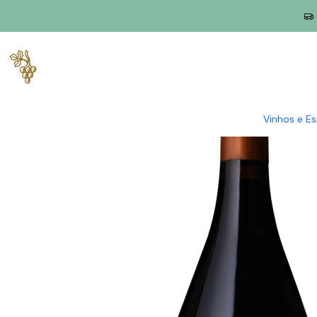
Início
Produtores
Douro
Cortes do Tua
Cortes do Tua Sou
Vinhos e E