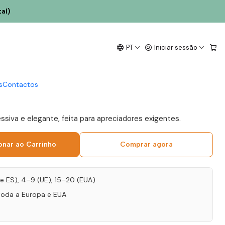
al)
Tua Soulmate Touriga
PT
Iniciar sessão
nde Reserva 2021
 75cl
s
Contactos
ssiva e elegante, feita para apreciadores exigentes.
onar ao Carrinho
Comprar agora
T e ES), 4–9 (UE), 15–20 (EUA)
toda a Europa e EUA