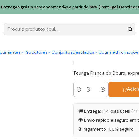
lmate Touriga Franca Grande Reserva 2021 Douro Tinto 75cl
Entregas grátis
para encomendas a partir de
59€ (Portugal Continent
Cortes do 
Franca Gra
Douro Tinto
spumantes
Produtores
Conjuntos
Destilados
Gourmet
Promoçõe
|
Touriga Franca do Douro, expre
Adici
Quantidade
🚚 Entrega: 1–4 dias úteis (P
🌍 Envio rápido e seguro em 
🔒 Pagamento 100% seguro