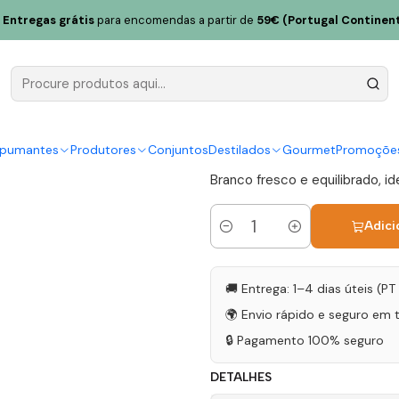
Douro Branco 1,5L
Entregas grátis
para encomendas a partir de
59€ (Portugal Continent
Conceito 
Branco 1,5L
|
spumantes
Produtores
Conjuntos
Destilados
Gourmet
Promoçõe
Branco fresco e equilibrado, i
Adici
Quantidade
🚚 Entrega: 1–4 dias úteis (P
🌍 Envio rápido e seguro em 
🔒 Pagamento 100% seguro
DETALHES