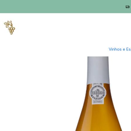
Início
Produtores
Douro
Conceito
Conceito Magnum 2019 
Vinhos e E