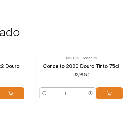
sado
A53.003
|
Conceito
22 Douro
Conceito 2020 Douro Tinto 75cl
32,90€
Quantidade