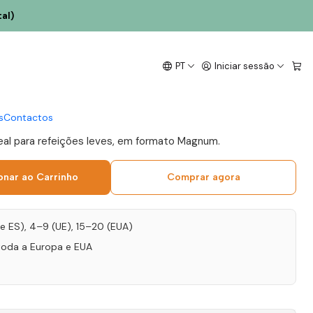
al)
Magnum 2019 Douro
PT
Iniciar sessão
s
Contactos
deal para refeições leves, em formato Magnum.
onar ao Carrinho
Comprar agora
T e ES), 4–9 (UE), 15–20 (EUA)
toda a Europa e EUA