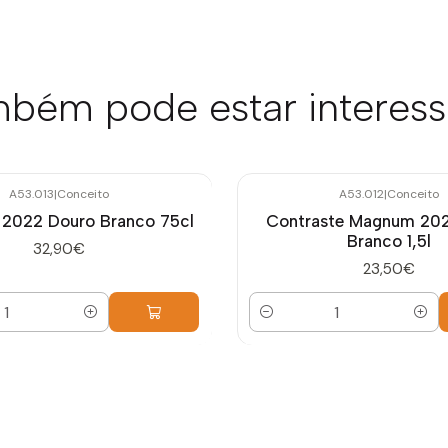
bém pode estar interes
A53.013
|
Conceito
A53.012
|
Conceito
 2022 Douro Branco 75cl
Contraste Magnum 20
Branco 1,5l
32,90€
23,50€
Quantidade