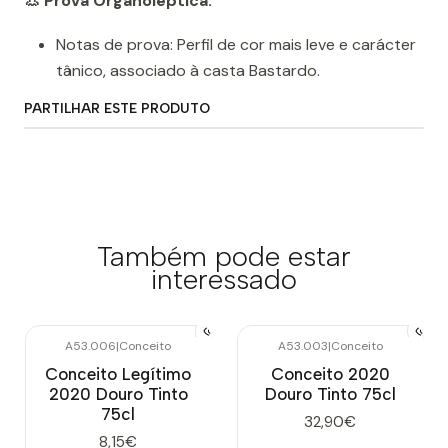
👃 Prova Organoléptica:
Notas de prova: Perfil de cor mais leve e carácter
tânico, associado à casta Bastardo.
PARTILHAR ESTE PRODUTO
Também pode estar
interessado
A53.006
|
Conceito
A53.003
|
Conceito
Conceito Legítimo
Conceito 2020
2020 Douro Tinto
Douro Tinto 75cl
75cl
32,90€
8,15€