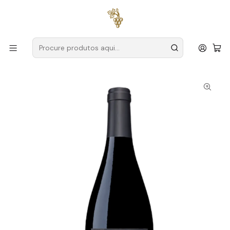
Entregas grátis
para encomendas a partir de
59€ (Portugal
Continental)
Início
Produtores
Douro
Conceito
Conceito Bastardo 2021 Douro Tinto 75cl