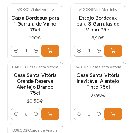
A18.001
|
VinhAlvarinho
A18.006
|
VinhAlvarinho
Caixa Bordeaux para
Estojo Bordeaux
1 Garrafa de Vinho
para 3 Garrafas de
75cl
Vinho 75cl
1,90€
3,90€
Quantidade
Quantidade
B48.013
|
Casa Santa Vitória
B48.015
|
Casa Santa Vitória
Casa Santa Vitória
Casa Santa Vitória
Grande Reserva
Inevitável Alentejo
Alentejo Branco
Tinto 75cl
75cl
37,90€
20,50€
Quantidade
Quantidade
B38.002
|
Conde de Anadia