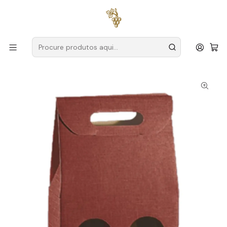
Entregas grátis
para encomendas a partir de
59€ (Portugal
Continental)
Início
Para Oferecer
Caixa Bordeaux para 2 Garrafas de Vinho 75cl