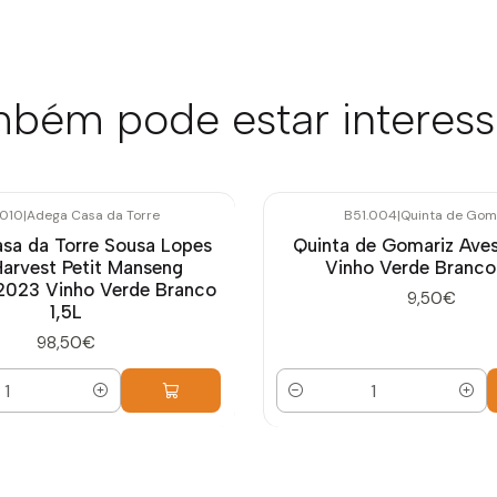
bém pode estar interes
.010
|
Adega Casa da Torre
B51.004
|
Quinta de Gom
sa da Torre Sousa Lopes
Quinta de Gomariz Ave
Harvest Petit Manseng
Vinho Verde Branco
023 Vinho Verde Branco
9,50€
1,5L
98,50€
Quantidade