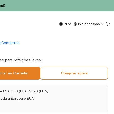
rde Branco 75cl
al)
 da Torre Quinta do
PT
Iniciar sessão
anco Unfiltered 2021
e Branco 75cl
s
Contactos
eal para refeições leves.
onar ao Carrinho
Comprar agora
T e ES), 4–9 (UE), 15–20 (EUA)
toda a Europa e EUA