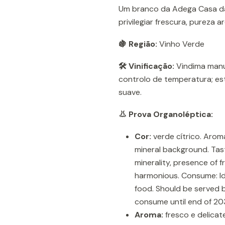
Um branco da Adega Casa da
privilegiar frescura, pureza 
🍇 Região:
Vinho Verde
🛠️ Vinificação:
Vindima manu
controlo de temperatura; está
suave.
👃 Prova Organoléptica:
Cor:
verde cítrico. Aroma
mineral background. Tast
minerality, presence of f
harmonious. Consume: Idea
food. Should be served b
consume until end of 20
Aroma:
fresco e delicate