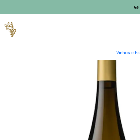
Início
Produtores
Vinho Verde
Adega Casa da Torre
Adega 
Vinhos e E