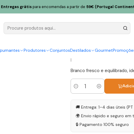
Casa da Torre Quinta do Cruzeiro Branco Unfiltered 2021 Vinho Ve
Entregas grátis
para encomendas a partir de
59€ (Portugal Continent
Adega Casa
Cruzeiro Br
Vinho Verd
spumantes
Produtores
Conjuntos
Destilados
Gourmet
Promoçõe
|
Branco fresco e equilibrado, id
Adici
Quantidade
🚚 Entrega: 1–4 dias úteis (P
🌍 Envio rápido e seguro em 
🔒 Pagamento 100% seguro