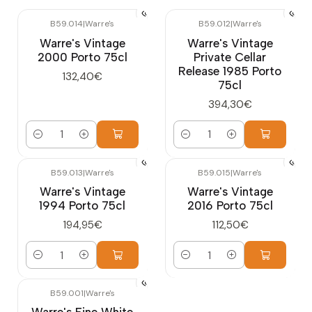
B59.014
|
Warre's
B59.012
|
Warre's
Warre's Vintage
Warre's Vintage
2000 Porto 75cl
Private Cellar
Release 1985 Porto
132,40€
75cl
394,30€
Quantidade
Quantidade
B59.013
|
Warre's
B59.015
|
Warre's
Warre's Vintage
Warre's Vintage
1994 Porto 75cl
2016 Porto 75cl
194,95€
112,50€
Quantidade
Quantidade
B59.001
|
Warre's