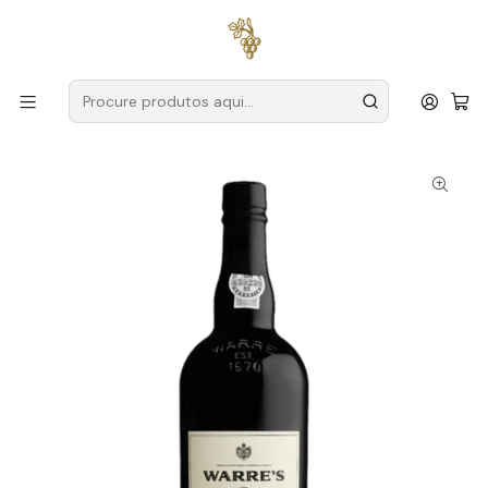
Entregas grátis
para encomendas a partir de
59€ (Portugal
Continental)
Início
Produtores
Douro
Warre's
Warre's Quinta da Cavadinha Vintage 2010 Porto 75cl