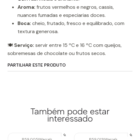
Aroma:
frutos vermelhos e negros, cassis,
nuances fumadas e especiarias doces.
Boca:
cheio, frutado, fresco e equilibrado, com
textura generosa.
🍽️
Serviço:
servir entre 15 ºC e 16 ºC com queijos,
sobremesas de chocolate ou frutos secos.
PARTILHAR ESTE PRODUTO
Também pode estar
interessado
B59.005
|
Warre's
B59.013
|
Warre's