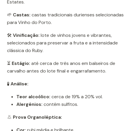
Estates.
🌱
Castas:
castas tradicionais durienses selecionadas
para Vinho do Porto.
🛠️
Vinificação:
lote de vinhos jovens e vibrantes,
selecionados para preservar a fruta e a intensidade
clássica do Ruby.
⏳
Estágio:
até cerca de três anos em balseiros de
carvalho antes do lote final e engarrafamento.
🧪
Análise:
Teor alcoólico:
cerca de 19% a 20% vol.
Alergénios:
contém sulfitos.
👃
Prova Organoléptica:
Cor:
rubi média e brilhante.