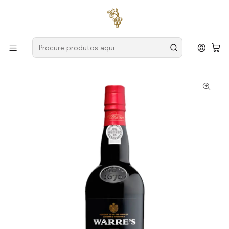
Entregas grátis
para encomendas a partir de
59€ (Portugal
Continental)
Início
Produtores
Douro
Warre's
Warre's Heritage Ruby Porto 75cl