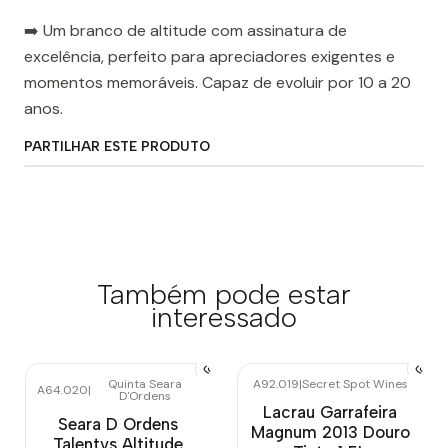
➡️ Um branco de altitude com assinatura de
excelência, perfeito para apreciadores exigentes e
momentos memoráveis. Capaz de evoluir por 10 a 20
anos.
PARTILHAR ESTE PRODUTO
Também pode estar
interessado
Quinta Seara
A92.019
|
Secret Spot Wines
A64.020
|
D'Ordens
Lacrau Garrafeira
Seara D Ordens
Magnum 2013 Douro
Talentvs Altitude