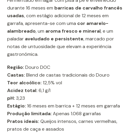
Fermentado em lagar com pisa a pé e envelhecido
durante 16 meses em
barricas de carvalho francês
usadas
, com estágio adicional de 12 meses em
garrafa, apresenta-se com uma
cor amarelo-
alambreado
, um
aroma fresco e mineral
, e um
paladar
aveludado e persistente
, marcado por
notas de untuosidade que elevam a experiência
gastronómica.
Região:
Douro DOC
Castas:
Blend de castas tradicionais do Douro
Teor alcoólico:
12,5% vol
Acidez total:
6,1 g/l
pH:
3,23
Estágio:
16 meses em barrica + 12 meses em garrafa
Produção limitada:
Apenas 1.068 garrafas
Pratos ideais:
Queijos intensos, carnes vermelhas,
pratos de caça e assados