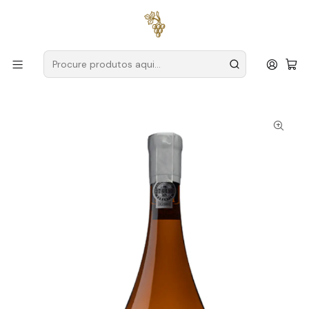
Entregas grátis
para encomendas a partir de
59€ (Portugal
Continental)
Início
Produtores
Douro
Quinta Seara D'Ordens
Seara D'Ordens Talentvs Altitude Magnum 2019 Douro
Branco 1,5L