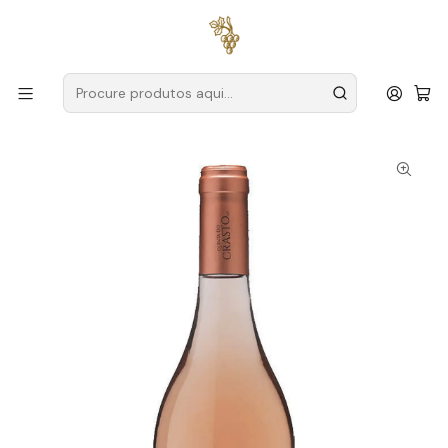
Entregas grátis
para encomendas a partir de
59€ (Portugal
Continental)
Início
Produtores
Douro
Quinta do Crasto
Quinta do Crasto DOC 2024 Douro Rosé 75cl