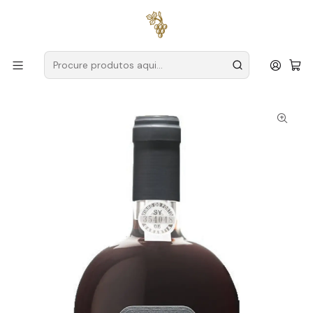
Entregas grátis
para encomendas a partir de
59€ (Portugal
Continental)
Início
Produtores
Douro
Quinta do Crasto
Quinta do Crasto Colheita 2005 75cl