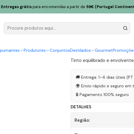
Rosa Grande Reserva Magnum 2020 Douro Tinto 1,5L
Entregas grátis
para encomendas a partir de
59€ (Portugal Continent
Quinta de l
Magnum 202
|
spumantes
Produtores
Conjuntos
Destilados
Gourmet
Promoçõe
Tinto equilibrado e envolvent
🚚 Entrega: 1–4 dias úteis (P
🌍 Envio rápido e seguro em 
🔒 Pagamento 100% seguro
DETALHES
Região: