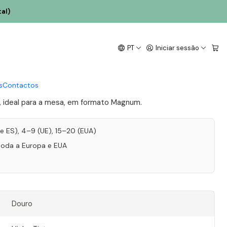
al)
a Rosa Grande Reserva
PT
Iniciar sessão
0 Douro Tinto 1,5L
s
Contactos
e, ideal para a mesa, em formato Magnum.
T e ES), 4–9 (UE), 15–20 (EUA)
toda a Europa e EUA
Douro