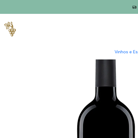
Início
Produtores
Douro
Quinta de La Rosa
Quinta de la 
Vinhos e E