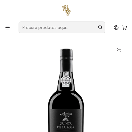
Entregas grátis
para encomendas a partir de
59€ (Portugal
Continental)
Início
Produtores
Douro
Quinta de La Rosa
Quinta de la Rosa Porto Vintage Magnum 2012 1.5L