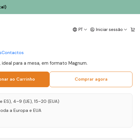
al)
lorna Reserva das
PT
Iniciar sessão
num Tejo Tinto 1.5L
s
Contactos
e, ideal para a mesa, em formato Magnum.
onar ao Carrinho
Comprar agora
T e ES), 4–9 (UE), 15–20 (EUA)
toda a Europa e EUA