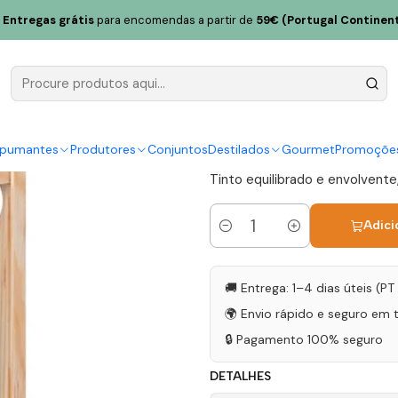
Reserva das Pedras Magnum Tejo Tinto 1.5L
Entregas grátis
para encomendas a partir de
59€ (Portugal Continent
Quinta da A
Pedras Mag
|
spumantes
Produtores
Conjuntos
Destilados
Gourmet
Promoçõe
Tinto equilibrado e envolvent
Adici
Quantidade
🚚 Entrega: 1–4 dias úteis (P
🌍 Envio rápido e seguro em 
🔒 Pagamento 100% seguro
DETALHES