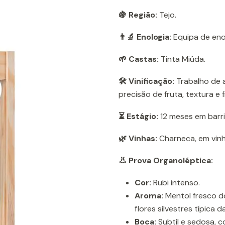
🍇 Região:
Tejo.
👨‍🔬 Enologia:
Equipa de enol
🌱 Castas:
Tinta Miúda.
🛠️ Vinificação:
Trabalho de a
precisão de fruta, textura e 
⏳ Estágio:
12 meses em barri
🌿 Vinhas:
Charneca, em vinh
👃 Prova Organoléptica:
Cor:
Rubi intenso.
Aroma:
Mentol fresco do
flores silvestres típica d
Boca:
Subtil e sedosa, c