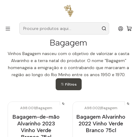
Entregas grátis
para encomendas a partir de
59€ (Portugal
Continental)
Início
Produtores
Vinho Verde
Bagagem
Bagagem
Vinhos Bagagem nasceu com o objetivo de valorizar a casta
Alvarinho e a terra natal do produtor. O nome “Bagagem”
homenageia a emigração e o contrabando que marcaram a
região ao longo do Rio Minho entre os anos 1950 e 1970.
Filtros
A98.001
|
Bagagem
A98.002
|
Bagagem
Bagagem-de-mão
Bagagem Alvarinho
Alvarinho 2023
2022 Vinho Verde
Vinho Verde
Branco 75cl
Branco 75cl