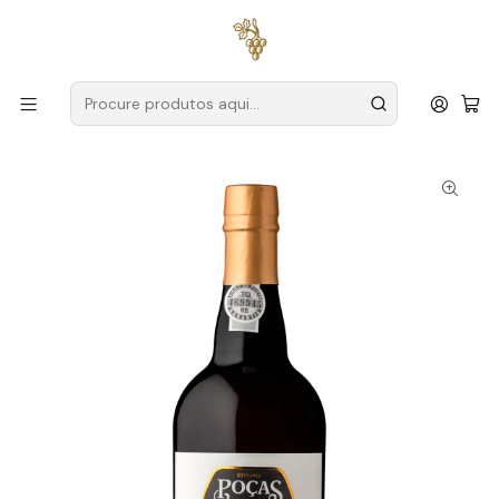
Entregas grátis
para encomendas a partir de
59€ (Portugal
Continental)
Início
Produtores
Douro
Poças
Poças Porto L.B.V. 2020 75cl