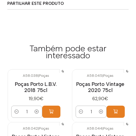
PARTILHAR ESTE PRODUTO
Também pode estar
interessado
A58.038
|
Poças
A58.045
|
Poças
Poças Porto L.B.V.
Poças Porto Vintage
2018 75cl
2020 75cl
19,90€
62,90€
Quantidade
Quantidade
A58.042
|
Poças
A58.044
|
Poças