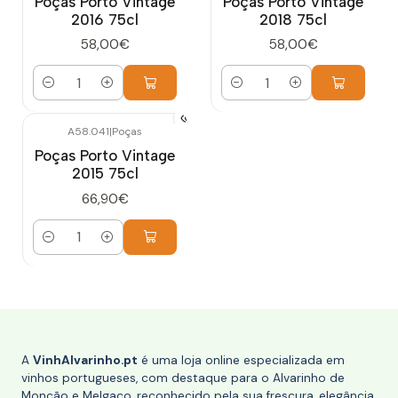
Poças Porto Vintage
Poças Porto Vintage
2016 75cl
2018 75cl
58,00€
58,00€
Quantidade
Quantidade
A58.041
|
Poças
Poças Porto Vintage
2015 75cl
66,90€
Quantidade
A
VinhAlvarinho.pt
é uma loja online especializada em
vinhos portugueses, com destaque para o Alvarinho de
Monção e Melgaço, reconhecido pela sua frescura, elegância