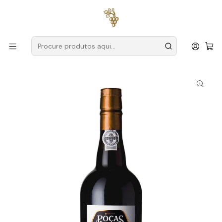
Entregas grátis
para encomendas a partir de
59€ (Portugal
Continental)
Início
Produtores
Douro
Poças
Poças Porto 10 Anos 75cl