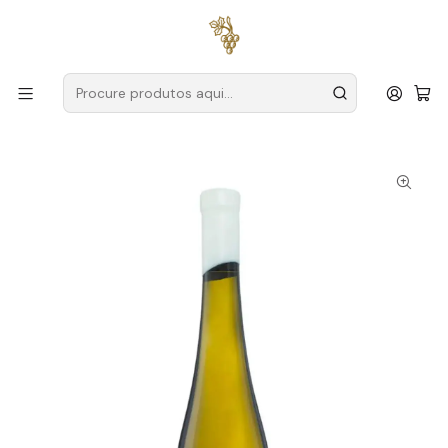
Entregas grátis
para encomendas a partir de
59€ (Portugal
Continental)
Início
Produtores
Setúbal
Herdade da Comporta
Herdade da Comporta Moscatel Galego Setúbal Branco
75cl