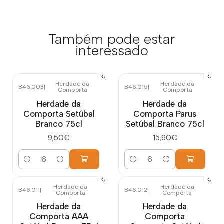
Também pode estar
interessado
Herdade da
Herdade da
B46.003
|
B46.015
|
Comporta
Comporta
Herdade da
Herdade da
Comporta Setúbal
Comporta Parus
Branco 75cl
Setúbal Branco 75cl
9,50€
15,90€
Quantidade
Quantidade
Herdade da
Herdade da
B46.011
|
B46.012
|
Comporta
Comporta
Herdade da
Herdade da
Comporta AAA
Comporta