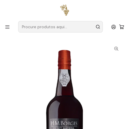
Entregas grátis
para encomendas a partir de
59€ (Portugal
Continental)
Início
Produtores
Madeira
H.M. Borges
H.M. Borges Reserva 5 Anos Meio Doce Madeira 75cl