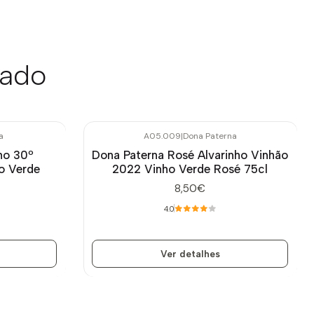
sado
a
A05.009
|
Dona Paterna
Esgotado
ho 30º
Dona Paterna Rosé Alvarinho Vinhão
o Verde
2022 Vinho Verde Rosé 75cl
8,50€
4.0
Ver detalhes