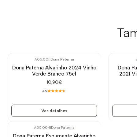
Tam
A05.001
|
Dona Paterna
Esgotado
Esgotado
Dona Paterna Alvarinho 2024 Vinho
Dona Pa
Verde Branco 75cl
2021 V
10,90€
4.5
Ver detalhes
A05.004
|
Dona Paterna
Esgotado
Dona Paterna Espumante Alvarinho