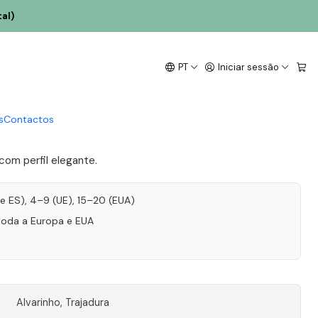
al)
a Alvarinho Trajadura
PT
Iniciar sessão
 Verde Branco 75cl
s
Contactos
 com perfil elegante.
T e ES), 4–9 (UE), 15–20 (EUA)
toda a Europa e EUA
Alvarinho, Trajadura