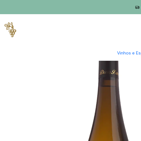
Início
Produtores
Vinho Verde
Dona Paterna
Dona Paterna 
Vinhos e E