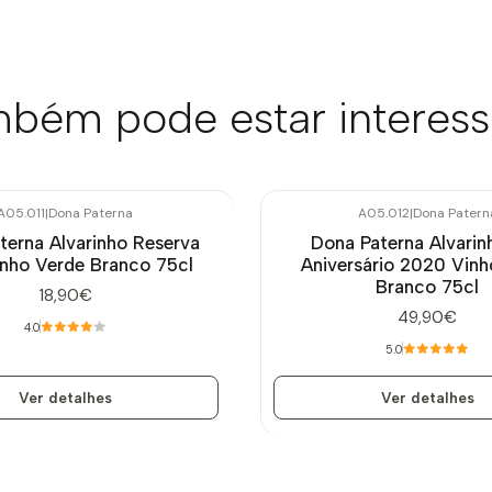
bém pode estar interes
A05.011
|
Dona Paterna
A05.012
|
Dona Patern
Esgotado
terna Alvarinho Reserva
Dona Paterna Alvarin
inho Verde Branco 75cl
Aniversário 2020 Vinh
Branco 75cl
18,90€
49,90€
4.0
5.0
Ver detalhes
Ver detalhes