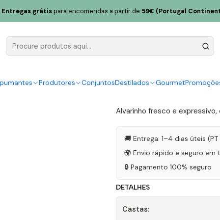
Alvarinho Trajadura 2023 Vinho Verde Branco 75cl
Entregas grátis
para encomendas a partir de
59€ (Portugal Continent
Dona Patern
2023 Vinho
|
spumantes
Produtores
Conjuntos
Destilados
Gourmet
Promoçõe
4.6
5 avaliações
Alvarinho fresco e expressivo,
🚚 Entrega: 1–4 dias úteis (P
🌍 Envio rápido e seguro em 
🔒 Pagamento 100% seguro
DETALHES
Castas: