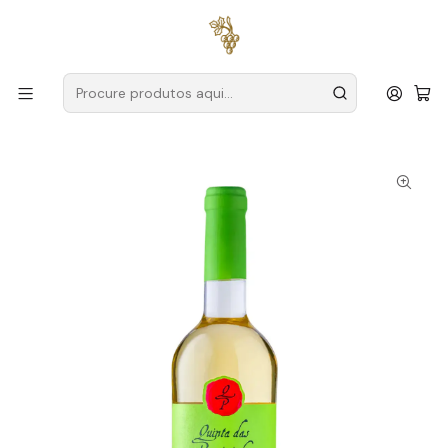
Entregas grátis
para encomendas a partir de
59€ (Portugal
Continental)
Início
Produtores
Vinho Verde
Quinta das Pereirinhas
Quinta das Pereirinhas Alvarinho Trajadura 2023 Vinho
Verde Branco 75cl