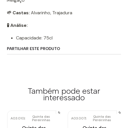
Melgaço
🌱 Castas:
Alvarinho, Trajadura
🧪 Análise:
Capacidade: 75cl
PARTILHAR ESTE PRODUTO
Também pode estar
interessado
Quinta das
Quinta das
A03.010
|
A03.007
|
Pereirinhas
Pereirinhas
Esgotado
Quinta das
Quinta das