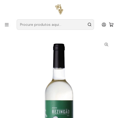
Entregas grátis
para encomendas a partir de
59€ (Portugal
Continental)
Início
Produtores
Douro
Cortes do Tua
Cortes do Tua Rezingão 2023 Douro Branco 75cl