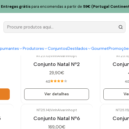
Entregas grátis
para encomendas a partir de
59€ (Portugal Continent
Conjuntos
spumantes
Produtores
Conjuntos
Destilados
Gourmet
Promoçõe
NT25.10
|
VinhAlvarinho.pt
NT25.11
|
Esgotado
Esgotado
Conjunto Natal Nº2
Conjun
29,90€
4.0
4.0
Ver detalhes
Ve
NT25.14
|
VinhAlvarinho.pt
NT25.15
Esgotado
Esgotado
5
Conjunto Natal Nº6
Conjun
169,00€