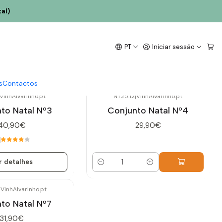
al)
PT
Iniciar sessão
s
Contactos
VinhAlvarinho.pt
NT25.12
|
VinhAlvarinho.pt
to Natal Nº3
Conjunto Natal Nº4
40,90€
29,90€
r detalhes
Quantidade
|
VinhAlvarinho.pt
to Natal Nº7
31,90€