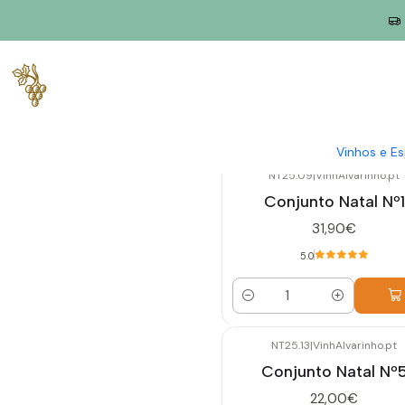
Início
Conjuntos
Vinhos e E
NT25.09
|
VinhAlvarinho.pt
Conjunto Natal Nº1
31,90€
5.0
Quantidade
NT25.13
|
VinhAlvarinho.pt
Esgotado
Conjunto Natal Nº
22,00€