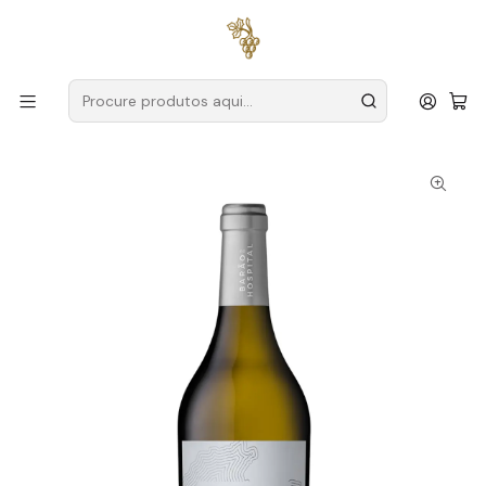
Entregas grátis
para encomendas a partir de
59€ (Portugal
Continental)
Início
Produtores
Vinho Verde
Barão do Hospital
Barão do Hospital Loureiro 2020 Vinho Verde Branco 75cl