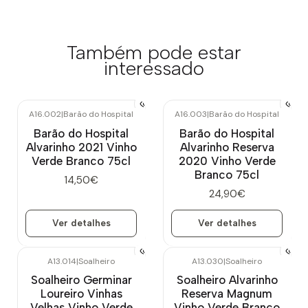
Também pode estar
interessado
A16.002
|
Barão do Hospital
A16.003
|
Barão do Hospital
Esgotado
Esgotado
Barão do Hospital
Barão do Hospital
Alvarinho 2021 Vinho
Alvarinho Reserva
Verde Branco 75cl
2020 Vinho Verde
Branco 75cl
14,50€
24,90€
Ver detalhes
Ver detalhes
A13.014
|
Soalheiro
A13.030
|
Soalheiro
Soalheiro Germinar
Soalheiro Alvarinho
Loureiro Vinhas
Reserva Magnum
Velhas Vinho Verde
Vinho Verde Branco