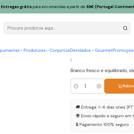
Casa da Torre Sousa Lopes Reserva Branco 2022 Vinho Verde Bran
Entregas grátis
para encomendas a partir de
59€ (Portugal Continent
Adega Casa
Reserva Br
Branco 75c
spumantes
Produtores
Conjuntos
Destilados
Gourmet
Promoçõe
|
Branco fresco e equilibrado, id
Adici
Quantidade
🚚 Entrega: 1–4 dias úteis (P
🌍 Envio rápido e seguro em 
🔒 Pagamento 100% seguro