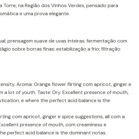
 Torre, na Região dos Vinhos Verdes, pensado para
aromática e uma prova elegante.
al; prensagem suave de uvas inteiras; fermentação com
gio sobre borras finas; estabilização a frio; filtração
nsity. Aroma: Orange flower flirting com apricot, ginger e
m a lot of youth. Taste: Dry. Excellent presence of mouth,
ication, e where the perfect acid balance is the
rting com apricot, ginger e spice suggestions, all com a
. Excellent presence of mouth, com creaminess e
the perfect acid balance is the dominant notas.