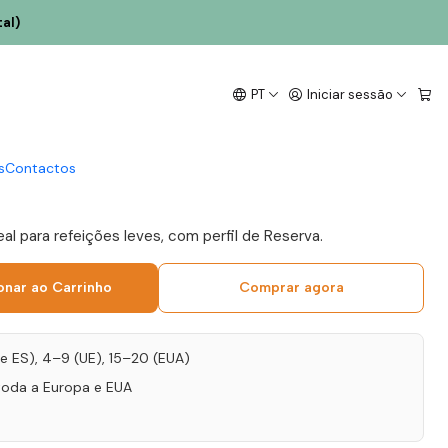
co 75cl
al)
 da Torre Sousa Lopes
PT
Iniciar sessão
anco 2022 Vinho Verde
l
s
Contactos
eal para refeições leves, com perfil de Reserva.
onar ao Carrinho
Comprar agora
T e ES), 4–9 (UE), 15–20 (EUA)
toda a Europa e EUA