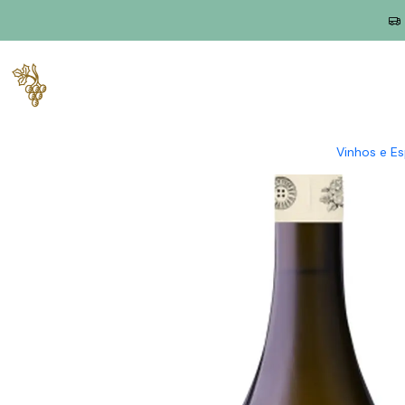
Início
Produtores
Vinho Verde
Adega Casa da Torre
Adega 
Vinhos e E