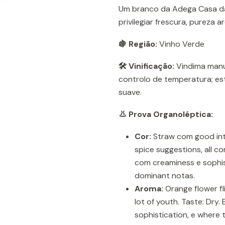
Um branco da Adega Casa da
privilegiar frescura, pureza 
🍇 Região:
Vinho Verde
🛠️ Vinificação:
Vindima manu
controlo de temperatura; está
suave.
👃 Prova Organoléptica:
Cor:
Straw com good inte
spice suggestions, all co
com creaminess e sophist
dominant notas.
Aroma:
Orange flower fli
lot of youth. Taste: Dry
sophistication, e where 