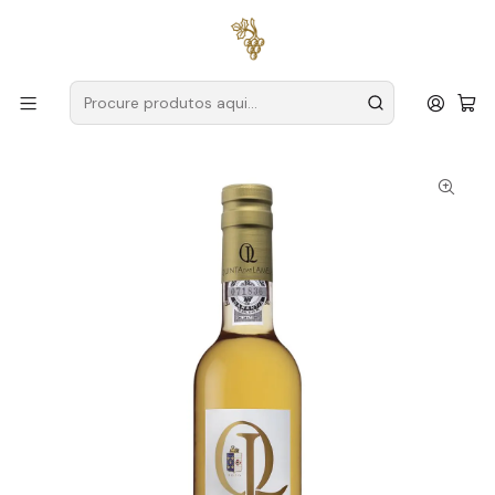
Entregas grátis
para encomendas a partir de
59€ (Portugal
Continental)
Início
Produtores
Douro
Quinta das Lamelas
Quinta das Lamelas Moscatel Licoroso Douro 50cl