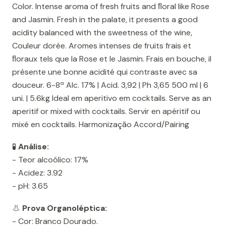
Color. Intense aroma of fresh fruits and ﬂoral like Rose
and Jasmin. Fresh in the palate, it presents a good
acidity balanced with the sweetness of the wine,
Couleur dorée. Aromes intenses de fruits frais et
ﬂoraux tels que la Rose et le Jasmin. Frais en bouche, il
présente une bonne acidité qui contraste avec sa
douceur. 6-8ª Alc. 17% | Acid. 3,92 | Ph 3,65 500 ml | 6
uni. | 5.6kg Ideal em aperitivo em cocktails. Serve as an
aperitif or mixed with cocktails. Servir en apéritif ou
mixé en cocktails. Harmonização Accord/Pairing
🧪
Análise:
- Teor alcoólico: 17%
- Acidez: 3.92
- pH: 3.65
👃
Prova Organoléptica:
- Cor: Branco Dourado.