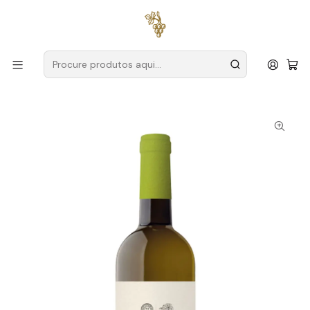
Entregas grátis
para encomendas a partir de
59€ (Portugal
Continental)
Início
Produtores
Vinho Verde
Adega Casa da Torre
Adega Casa da Torre Sousa Lopes Branco 2024 Vinho
Verde Branco 75cl