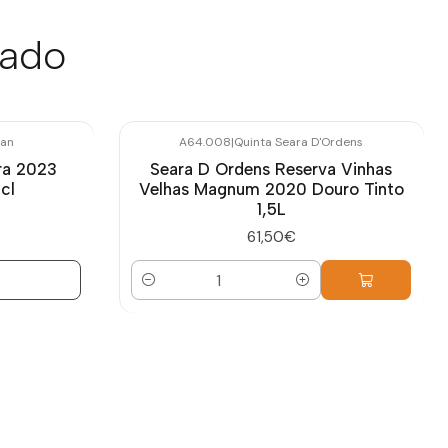
sado
ban
A64.008
|
Quinta Seara D'Ordens
ra 2023
Seara D Ordens Reserva Vinhas
cl
Velhas Magnum 2020 Douro Tinto
1,5L
61,50€
Quantidade