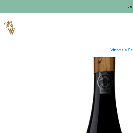
Início
Produtores
Douro
Quinta Seara D'Ordens
Seara D O
Vinhos e E