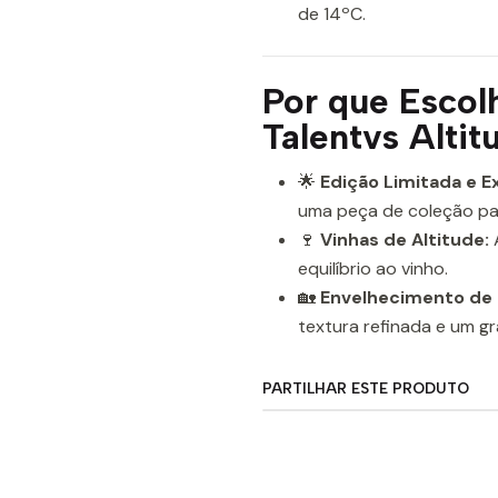
de 14ºC.
Por que Escol
Talentvs Altit
🌟
Edição Limitada e Ex
uma peça de coleção pa
🍷
Vinhas de Altitude:
A
equilíbrio ao vinho.
🏡
Envelhecimento de 
textura refinada e um g
PARTILHAR ESTE PRODUTO