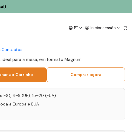
al)
ens Talentvs Altitude
PT
Iniciar sessão
9 Douro Tinto 1,5L
s
Contactos
e, ideal para a mesa, em formato Magnum.
onar ao Carrinho
Comprar agora
T e ES), 4–9 (UE), 15–20 (EUA)
toda a Europa e EUA