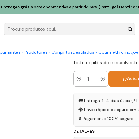
rdens Talentvs Altitude Magnum 2019 Douro Tinto 1,5L
Entregas grátis
para encomendas a partir de
59€ (Portugal Continent
Seara D Ord
Magnum 201
|
spumantes
Produtores
Conjuntos
Destilados
Gourmet
Promoçõe
Tinto equilibrado e envolvent
Adici
Quantidade
🚚 Entrega: 1–4 dias úteis (P
🌍 Envio rápido e seguro em 
🔒 Pagamento 100% seguro
DETALHES