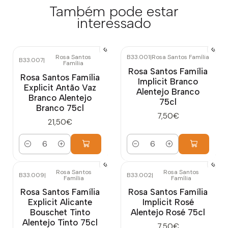
Também pode estar
interessado
Rosa Santos
B33.001
|
Rosa Santos Família
B33.007
|
Família
Rosa Santos Família
Rosa Santos Família
Implicit Branco
Explicit Antão Vaz
Alentejo Branco
Branco Alentejo
75cl
Branco 75cl
7,50€
21,50€
Quantidade
Quantidade
Rosa Santos
Rosa Santos
B33.009
|
B33.002
|
Família
Família
Rosa Santos Família
Rosa Santos Família
Explicit Alicante
Implicit Rosé
Bouschet Tinto
Alentejo Rosé 75cl
Alentejo Tinto 75cl
7,50€