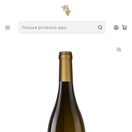
Entregas grátis
para encomendas a partir de
59€ (Portugal
Continental)
Início
Produtores
Alentejo
Rosa Santos Família
Rosa Santos Família Explicit Branco Alentejo Branco 75cl