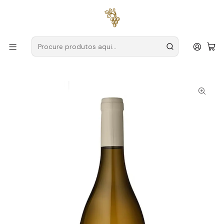
Entregas grátis
para encomendas a partir de
59€ (Portugal
Continental)
Início
Produtores
Alentejo
Rosa Santos Família
Rosa Santos Família Explicit Antão Vaz Branco Alentejo
Branco 75cl