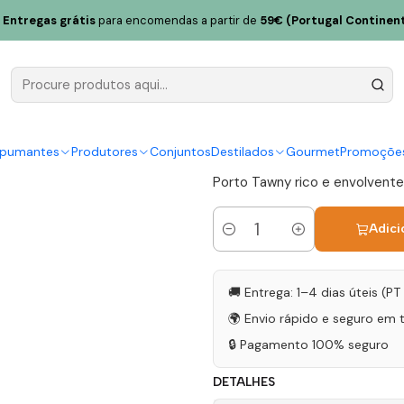
ara D'Ordens Porto Reserva Tawny 75cl
Entregas grátis
para encomendas a partir de
59€ (Portugal Continent
Quinta Sear
Reserva Ta
|
spumantes
Produtores
Conjuntos
Destilados
Gourmet
Promoçõe
Porto Tawny rico e envolvente,
Adici
Quantidade
🚚 Entrega: 1–4 dias úteis (P
🌍 Envio rápido e seguro em 
🔒 Pagamento 100% seguro
DETALHES