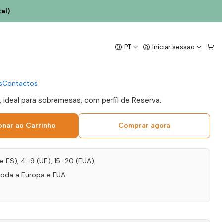
al)
a D'Ordens Porto
PT
Iniciar sessão
wny 75cl
s
Contactos
 ideal para sobremesas, com perfil de Reserva.
onar ao Carrinho
Comprar agora
T e ES), 4–9 (UE), 15–20 (EUA)
toda a Europa e EUA