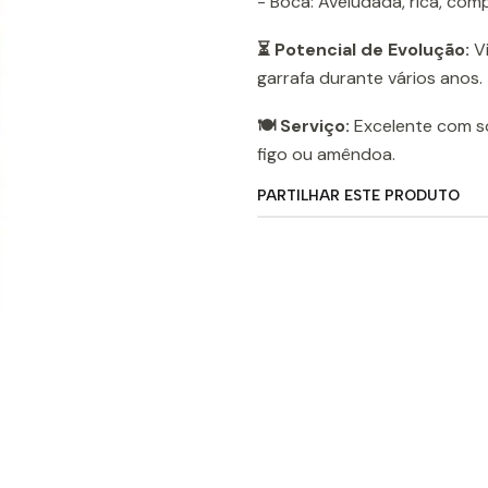
- Boca: Aveludada, rica, com
⏳ Potencial de Evolução:
Vi
garrafa durante vários anos.
🍽️ Serviço:
Excelente com so
figo ou amêndoa.
PARTILHAR ESTE PRODUTO