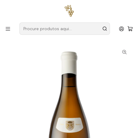
Entregas grátis
para encomendas a partir de
59€ (Portugal
Continental)
Início
Produtores
Douro
Quinta dos Avidagos
Quinta dos Avidagos Grande Reserva Douro Branco 75cl