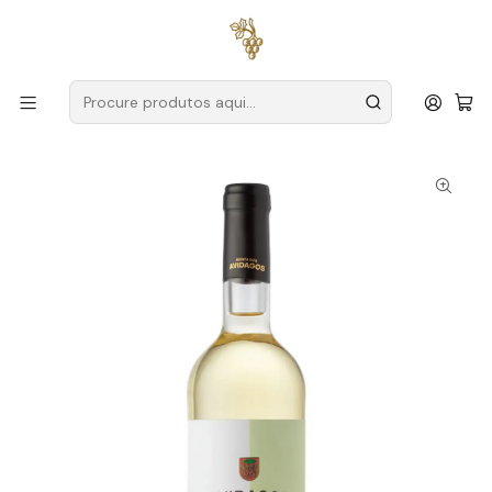
Entregas grátis
para encomendas a partir de
59€ (Portugal
Continental)
Início
Produtores
Douro
Quinta dos Avidagos
Quinta dos Avidagos Douro Branco 75cl