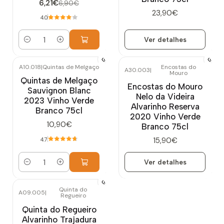
6,21€
6,90€
23,90€
4.0
Ver detalhes
Quantidade
A10.018
|
Quintas de Melgaço
Encostas do
A30.003
|
Mouro
Esgotado
Quintas de Melgaço
Encostas do Mouro
Sauvignon Blanc
Nelo da Videira
2023 Vinho Verde
Alvarinho Reserva
Branco 75cl
2020 Vinho Verde
10,90€
Branco 75cl
15,90€
4.7
Ver detalhes
Quantidade
Quinta do
A09.005
|
Regueiro
Quinta do Regueiro
Alvarinho Trajadura