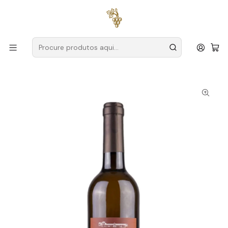
Entregas grátis
para encomendas a partir de
59€ (Portugal
Continental)
Início
Produtores
Vinho Verde
Casa do Capitão-Mor
Quinta de Paços Morgado do Perdigão 2022 Vinho Verde
Branco 75cl