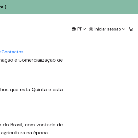
al)
inho Alvarinho
PT
Iniciar sessão
s
Contactos
rmação e Comercialização de
nhos que esta Quinta e esta
 do Brasil, com vontade de
 agricultura na época.