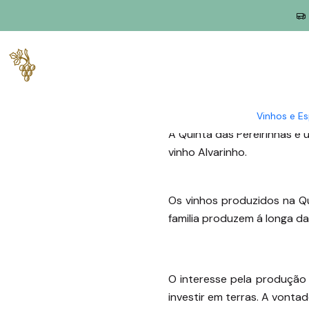
Início
Blog
Quinta das Pereirinhas - Produtor de Vinho Alvar
Quinta das Pe
Vinhos e E
A Quinta das Pereirinhas é
vinho Alvarinho.
Os vinhos produzidos na Qu
familia produzem á longa da
O interesse pela produção
investir em terras. A vonta