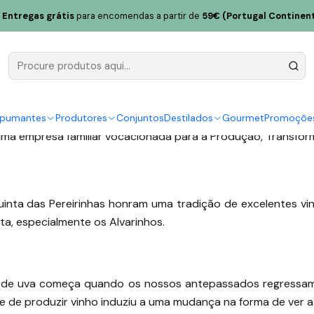
inho
Entregas grátis
para encomendas a partir de
59€ (Portugal Continent
reirinhas - Produtor de V
spumantes
Produtores
Conjuntos
Destilados
Gourmet
Promoçõe
 uma empresa familiar vocacionada para a Produção, Transfo
inta das Pereirinhas honram uma tradição de excelentes vi
ta, especialmente os Alvarinhos.
 de uva começa quando os nossos antepassados regressam
de de produzir vinho induziu a uma mudança na forma de ver a