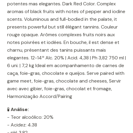
potentes mas elegantes. Dark Red Color. Complex
aromas of black fruits with notes of pepper and iodine
scents. Voluminous and full-bodied in the palate, it
presents powerful but still élégant tannins. Couleur
rouge opaque. Arômes complexes fruits noirs aux
notes poivrées et iodées. En bouche, il est dense et
charnu, présentant des tanins puissants mais
elegantes. 12-14ª Alc. 20% | Acid. 4,38 | Ph 3,82 750 ml |
6 uni. | 7,2 kg Ideal em acompanhamento de carnes de
caça, foie-gras, chocolate e queijos. Serve paired with
game meet, foie-gras, chocolate and cheeses, Servir
avec avec gibier, foie-gras, chocolat et fromage,
Harmonização Accord/Pairing
🧪
Análise:
- Teor alcoólico: 20%
- Acidez: 4.38
- pH: 3.82