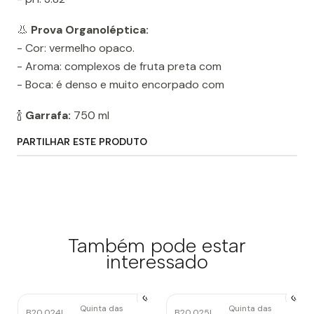
👃
Prova Organoléptica:
- Cor: vermelho opaco.
- Aroma: complexos de fruta preta com
- Boca: é denso e muito encorpado com
🍾
Garrafa:
750 ml
PARTILHAR ESTE PRODUTO
Também pode estar
interessado
Quinta das
Quinta das
B20.024
|
B20.025
|