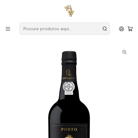
Entregas grátis
para encomendas a partir de
59€ (Portugal
Continental)
Início
Produtores
Douro
Quinta das Lamelas
Quinta das Lamelas Porto Vintage 2016 75cl