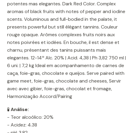
potentes mas elegantes. Dark Red Color. Complex
aromas of black fruits with notes of pepper and iodine
scents. Voluminous and full-bodied in the palate, it
presents powerful but still élégant tannins. Couleur
rouge opaque. Arômes complexes fruits noirs aux
notes poivrées et iodées. En bouche, il est dense et
charnu, présentant des tanins puissants mais
elegantes. 12-14ª Alc. 20% | Acid. 4,38 | Ph 3,82 750 ml |
6 uni. | 7,2 kg Ideal em acompanhamento de carnes de
caça, foie-gras, chocolate e queijos. Serve paired with
game meet, foie-gras, chocolate and cheeses, Servir
avec avec gibier, foie-gras, chocolat et fromage,
Harmonização Accord/Pairing
🧪
Análise:
- Teor alcoólico: 20%
- Acidez: 4.38
- pH: 3.82