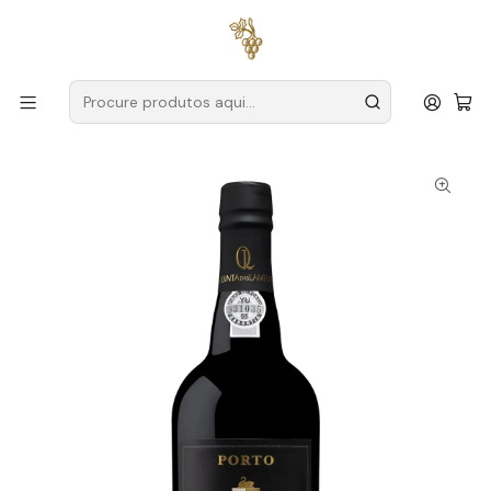
Entregas grátis
para encomendas a partir de
59€ (Portugal
Continental)
Início
Produtores
Douro
Quinta das Lamelas
Quinta das Lamelas Porto Vintage 2006 75cl