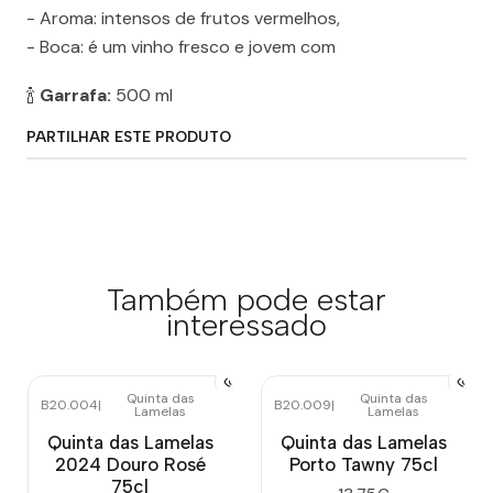
- Aroma: intensos de frutos vermelhos,
- Boca: é um vinho fresco e jovem com
🍾
Garrafa:
500 ml
PARTILHAR ESTE PRODUTO
Também pode estar
interessado
Quinta das
Quinta das
B20.004
|
B20.009
|
Lamelas
Lamelas
Quinta das Lamelas
Quinta das Lamelas
2024 Douro Rosé
Porto Tawny 75cl
75cl