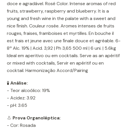
doce e agradável. Rosé Color. Intense aromas of red
fruits, strawberry, raspberry and blueberry. It is a
young and fresh wine in the palate with a sweet and
nice ﬁnish. Couleur rosée. Aromes intenses de fruits
rouges, fraises, framboises et myrtilles. En bouche il
est frais et jeune avec une ﬁnale douce et agréable. 6-
8ª Alc. 19% | Acid. 3,92 | Ph 3,65 500 ml | 6 uni. | 5.6kg
Ideal em aperitivo ou em cocktails. Serve as an apéritif
or mixed with cocktails, Servir en apéritif ou en
cocktail. Harmonização Accord/Pairing
🧪
Análise:
- Teor alcoólico: 19%
- Acidez: 3.92
- pH: 3.65
👃
Prova Organoléptica:
- Cor: Rosada