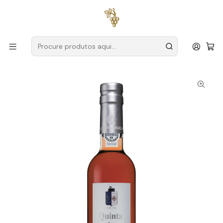
Entregas grátis
para encomendas a partir de
59€ (Portugal
Continental)
Início
Produtores
Douro
Quinta das Lamelas
Quinta das Lamelas Porto Rosé 50cl